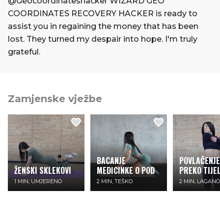
@Geocoordinateshacker WIZARD GEO
COORDINATES RECOVERY HACKER is ready to
assist you in regaining the money that has been
lost. They turned my despair into hope. I'm truly
grateful.
Zamjenske vježbe
BACANJE
POVLAČENJE
ŽENSKI SKLEKOVI
MEDICINKE O POD
PREKO TIJE
1 MIN, UMJERENO
2 MIN, TEŠKO
2 MIN, LAGANO