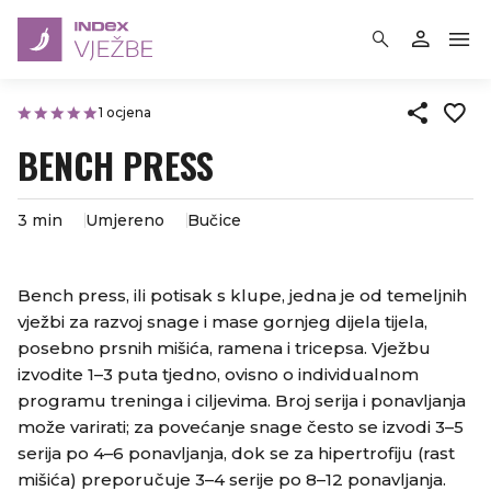
1 ocjena
BENCH PRESS
3 min
Umjereno
Bučice
​Bench press, ili potisak s klupe, jedna je od temeljnih
vježbi za razvoj snage i mase gornjeg dijela tijela,
posebno prsnih mišića, ramena i tricepsa.​ Vježbu
izvodite 1–3 puta tjedno, ovisno o individualnom
programu treninga i ciljevima. Broj serija i ponavljanja
može varirati; za povećanje snage često se izvodi 3–5
serija po 4–6 ponavljanja, dok se za hipertrofiju (rast
mišića) preporučuje 3–4 serije po 8–12 ponavljanja.​