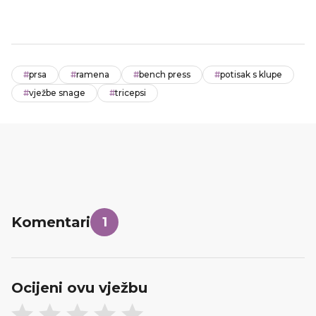
#
prsa
#
ramena
#
bench press
#
potisak s klupe
#
vježbe snage
#
tricepsi
Komentari
1
Ocijeni ovu vježbu