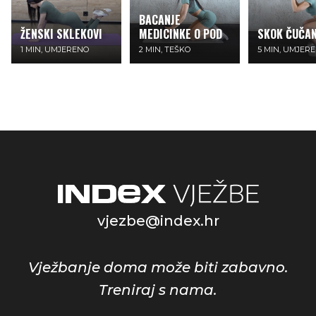
BACANJE
ŽENSKI SKLEKOVI
MEDICINKE O POD
SKOK ČUČAN
1 MIN, UMJERENO
2 MIN, TEŠKO
5 MIN, UMJER
vjezbe@index.hr
Vježbanje doma može biti zabavno.
Treniraj s nama.