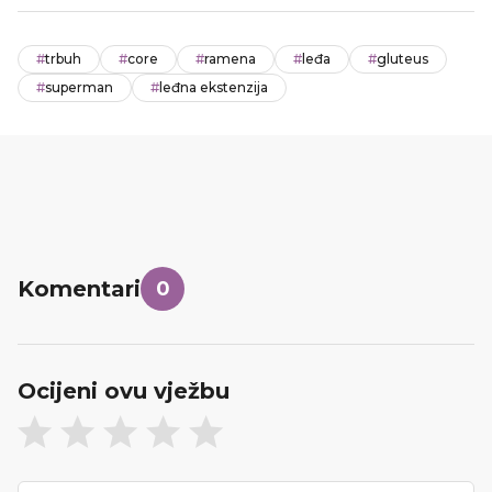
#
trbuh
#
core
#
ramena
#
leđa
#
gluteus
#
superman
#
leđna ekstenzija
Komentari
0
Ocijeni ovu vježbu