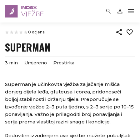
0 ocjena
SUPERMAN
3 min
Umjereno
Prostirka
Superman je učinkovita vježba za jačanje mišića
donjeg dijela leđa, gluteusa i corea, pridonoseći
boljoj stabilnosti i držanju tijela.​ Preporučuje se
izvođenje vježbe 2–3 puta tjedno, s 2–3 serije po 10–15
ponavljanja. Važno je prilagoditi broj ponavljanja i
serija prema vlastitoj razini snage i kondicije.​
Redovitim izvođenjem ove vježbe možete poboljšati