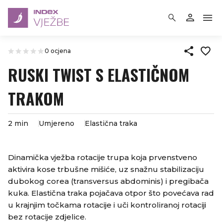
0 ocjena
RUSKI TWIST S ELASTIČNOM
TRAKOM
2 min
Umjereno
Elastična traka
Dinamička vježba rotacije trupa koja prvenstveno
aktivira kose trbušne mišiće, uz snažnu stabilizaciju
dubokog corea (transversus abdominis) i pregibača
kuka. Elastična traka pojačava otpor što povećava rad
u krajnjim točkama rotacije i uči kontroliranoj rotaciji
bez rotacije zdjelice.