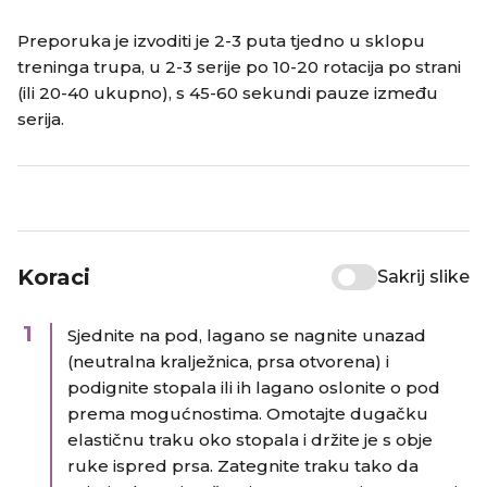
Preporuka je izvoditi je 2-3 puta tjedno u sklopu
treninga trupa, u 2-3 serije po 10-20 rotacija po strani
(ili 20-40 ukupno), s 45-60 sekundi pauze između
serija.
Koraci
Sakrij slike
1
Sjednite na pod, lagano se nagnite unazad
(neutralna kralježnica, prsa otvorena) i
podignite stopala ili ih lagano oslonite o pod
prema mogućnostima. Omotajte dugačku
elastičnu traku oko stopala i držite je s obje
ruke ispred prsa. Zategnite traku tako da