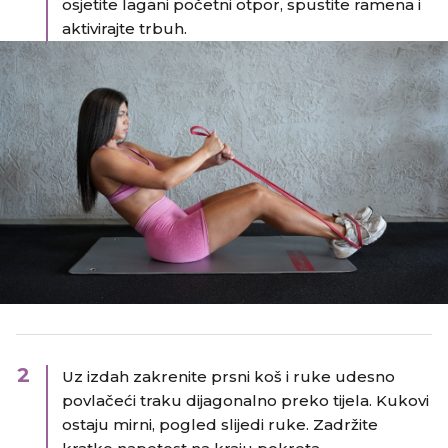
osjetite lagani početni otpor, spustite ramena i
aktivirajte trbuh.
2
Uz izdah zakrenite prsni koš i ruke udesno
povlačeći traku dijagonalno preko tijela. Kukovi
ostaju mirni, pogled slijedi ruke. Zadržite