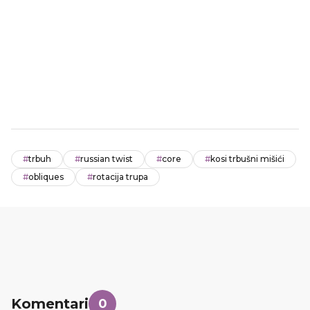
#
trbuh
#
russian twist
#
core
#
kosi trbušni mišići
#
obliques
#
rotacija trupa
Komentari
0