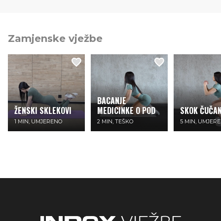
Zamjenske vježbe
BACANJE
ŽENSKI SKLEKOVI
MEDICINKE O POD
SKOK ČUČAN
1 MIN, UMJERENO
2 MIN, TEŠKO
5 MIN, UMJER