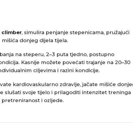
r climber
, simulira penjanje stepenicama, pružajući
mišića donjeg dijela tijela.​
žbanja na steperu, 2–3 puta tjedno, postupno
ondicija. Kasnije možete povećati trajanje na 20–30
ndividualnim ciljevima i razini kondicije.
ate kardiovaskularno zdravlje, jačate mišiće donje
je slušati svoje tijelo i prilagoditi intenzitet treninga
pretreniranost i ozljede.​