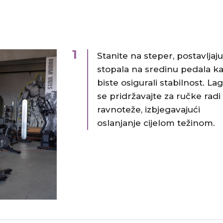
1
Stanite na steper, postavljaju
stopala na sredinu pedala k
biste osigurali stabilnost.​ L
se pridržavajte za ručke radi
ravnoteže, izbjegavajući
oslanjanje cijelom težinom.