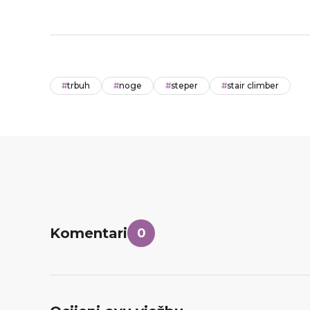
#
trbuh
#
noge
#
steper
#
stair climber
Komentari
0