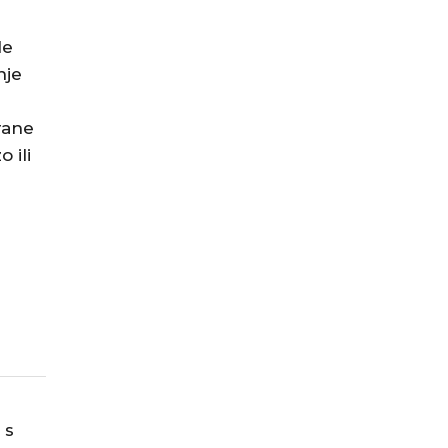
le
nje
rane
 ili
 s