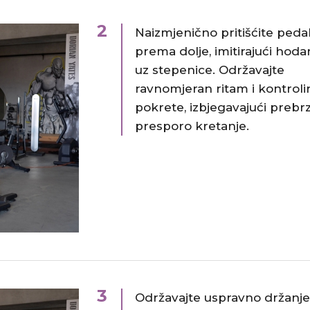
2
Naizmjenično pritišćite peda
prema dolje, imitirajući hoda
uz stepenice.​ Održavajte
ravnomjeran ritam i kontroli
pokrete, izbjegavajući prebrzo
presporo kretanje.
3
Održavajte uspravno držanje