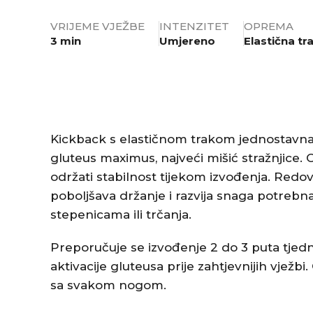
VRIJEME VJEŽBE
INTENZITET
OPREMA
3 min
Umjereno
Elastična tr
Kickback s elastičnom trakom jednostavna je
gluteus maximus, najveći mišić stražnjice. 
održati stabilnost tijekom izvođenja. Redovi
poboljšava držanje i razvija snaga potreb
stepenicama ili trčanja.
Preporučuje se izvođenje 2 do 3 puta tjedno,
aktivacije gluteusa prije zahtjevnijih vježbi
sa svakom nogom.