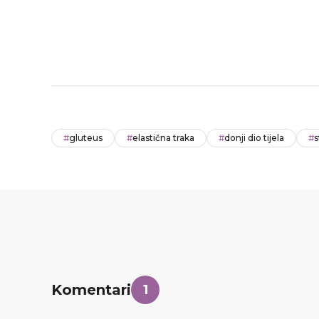
#
gluteus
#
elastična traka
#
donji dio tijela
#
s
Komentari
1