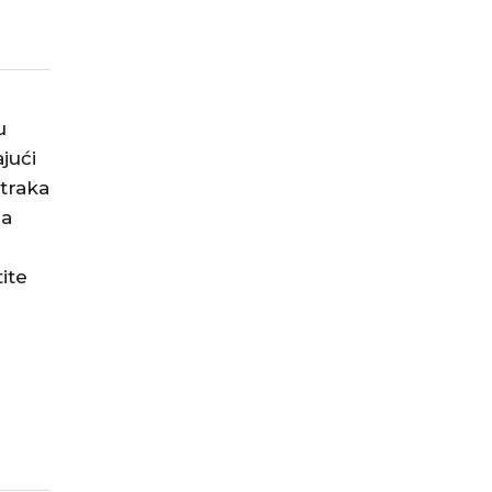
u
jući
 traka
ma
ite