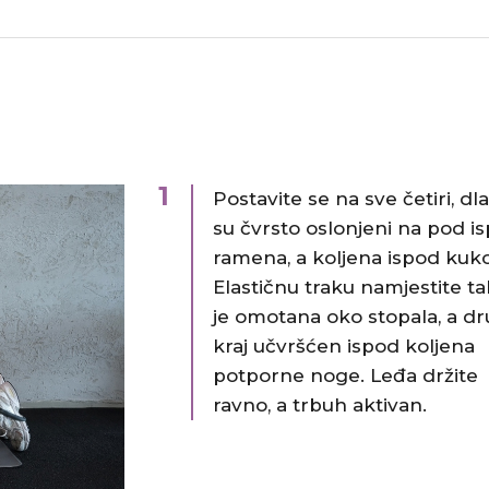
1
Postavite se na sve četiri, dl
su čvrsto oslonjeni na pod i
ramena, a koljena ispod kuk
Elastičnu traku namjestite t
je omotana oko stopala, a dr
kraj učvršćen ispod koljena
potporne noge. Leđa držite
ravno, a trbuh aktivan.