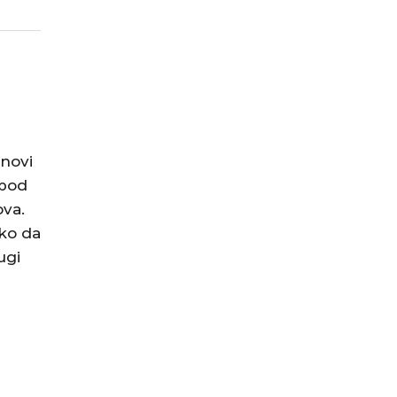
anovi
spod
ova.
ako da
ugi