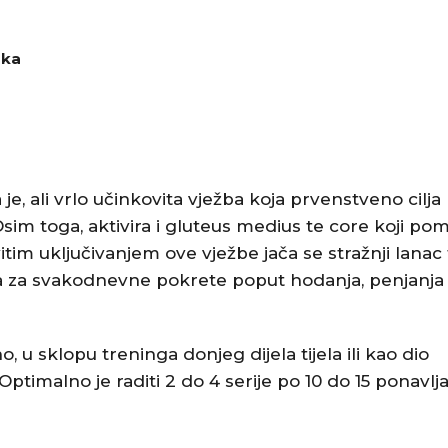
aka
, ali vrlo učinkovita vježba koja prvenstveno cilja
Osim toga, aktivira i gluteus medius te core koji po
tim uključivanjem ove vježbe jača se stražnji lanac t
na za svakodnevne pokrete poput hodanja, penjanja
 u sklopu treninga donjeg dijela tijela ili kao dio
. Optimalno je raditi 2 do 4 serije po 10 do 15 ponavlj