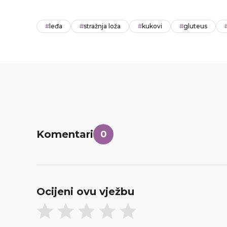
#
leđa
#
stražnja loža
#
kukovi
#
gluteus
Komentari
0
Ocijeni ovu vježbu