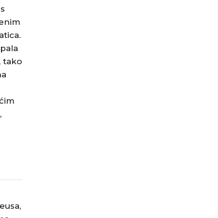
 s
jenim
tica.
opala
, tako
na
ućim
,
teusa,