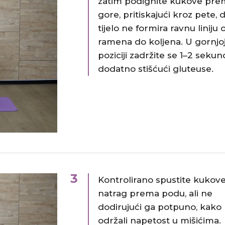
zatim podignite kukove pre
gore, pritiskajući kroz pete, 
tijelo ne formira ravnu liniju 
ramena do koljena. U gornjo
poziciji zadržite se 1–2 sekun
dodatno stišćući gluteuse.
3
Kontrolirano spustite kukov
natrag prema podu, ali ne
dodirujući ga potpuno, kako 
održali napetost u mišićima.​