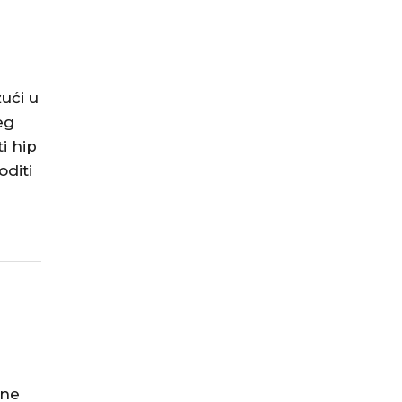
žući u
eg
i hip
oditi
lne