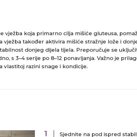
 je vježba koja primarno cilja mišiće gluteusa, poma
a vježba također aktivira mišiće stražnje lože i donj
abilnost donjeg dijela tijela. Preporučuje se uključit
o, s 3–4 serije po 8–12 ponavljanja. Važno je prilag
lastitoj razini snage i kondicije. ​
1
Sjednite na pod ispred stabi