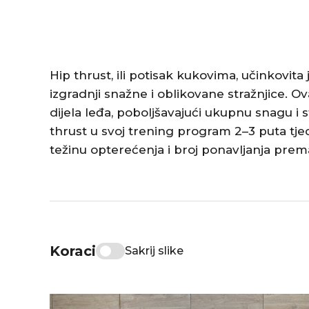
Hip thrust, ili potisak kukovima, učinkovita
izgradnji snažne i oblikovane stražnjice. Ov
dijela leđa, poboljšavajući ukupnu snagu i st
thrust u svoj trening program 2–3 puta tjedn
težinu opterećenja i broj ponavljanja prema v
Koraci
Sakrij slike