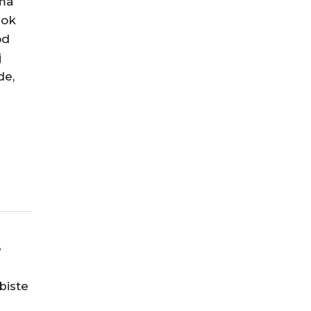
ma
dok
od
j
de,
e
biste