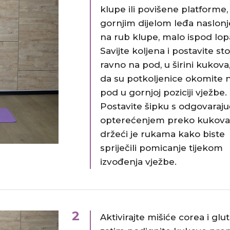
klupe ili povišene platforme,
gornjim dijelom leđa naslon
na rub klupe, malo ispod lopa
Savijte koljena i postavite st
ravno na pod, u širini kukova
da su potkoljenice okomite 
pod u gornjoj poziciji vježbe.
Postavite šipku s odgovaraj
opterećenjem preko kukova
držeći je rukama kako biste
spriječili pomicanje tijekom
izvođenja vježbe.​
2
Aktivirajte mišiće corea i glu