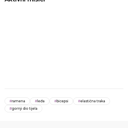
#
ramena
#
leđa
#
bicepsi
#
elastična traka
#
gornji dio tijela