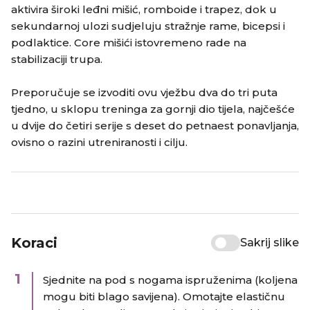
aktivira široki leđni mišić, romboide i trapez, dok u
sekundarnoj ulozi sudjeluju stražnje rame, bicepsi i
podlaktice. Core mišići istovremeno rade na
stabilizaciji trupa.
Preporučuje se izvoditi ovu vježbu dva do tri puta
tjedno, u sklopu treninga za gornji dio tijela, najčešće
u dvije do četiri serije s deset do petnaest ponavljanja,
ovisno o razini utreniranosti i cilju.
Koraci
Sakrij slike
1
Sjednite na pod s nogama ispruženima (koljena
mogu biti blago savijena). Omotajte elastičnu