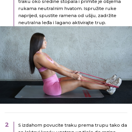
traku oko sredine stopala i primite je objema
rukama neutralnim hvatom. Ispružite ruke
naprijed, spustite ramena od ušiju, zadržite
neutralna leđa i lagano aktivirajte trup.
2
S izdahom povucite traku prema trupu tako da