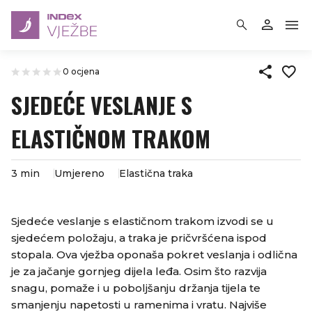
0 ocjena
SJEDEĆE VESLANJE S
ELASTIČNOM TRAKOM
3 min
Umjereno
Elastična traka
Sjedeće veslanje s elastičnom trakom izvodi se u
sjedećem položaju, a traka je pričvršćena ispod
stopala. Ova vježba oponaša pokret veslanja i odlična
je za jačanje gornjeg dijela leđa. Osim što razvija
snagu, pomaže i u poboljšanju držanja tijela te
smanjenju napetosti u ramenima i vratu. Najviše