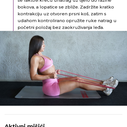
se laktovi kreću unatrag uz tijelo do razine
bokova, a lopatice se zbliže. Zadržite kratko
kontrakciju uz otvoren prsni koš, zatim s
udahom kontrolirano opružite ruke natrag u
početni položaj bez zaokruživanja leđa.
Aktivni mišići