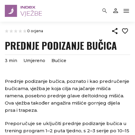
0 ocjena
PREDNJE PODIZANJE BUČICA
3 min
Umjereno
Bučice
​Prednje podizanje bučica, poznato i kao predručenje
bučicama, vježba je koja cilja na jačanje mišića
ramena, posebno prednje glave deltoidnog mišića.
Ova vježba također angažira mišiće gornjeg dijela
prsa i trapeza.​
Preporučuje se uključiti prednje podizanje bučica u
trening program 1–2 puta tjedno, s 2–3 serije po 10–15