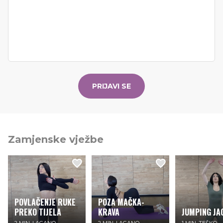
PRIJAVI SE
Zamjenske vježbe
POVLAČENJE RUKE
​POZA MAČKA-
PREKO TIJELA
KRAVA
JUMPING JA
2 MIN, LAGANO
2 MIN, LAGANO
1 MIN, TEŠKO