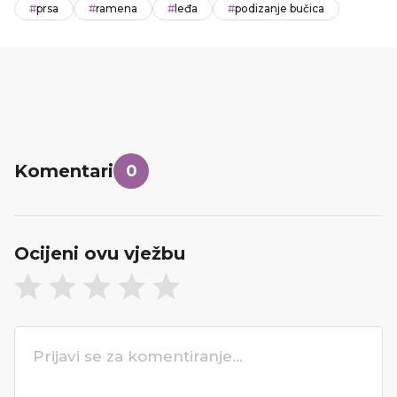
#
prsa
#
ramena
#
leđa
#
podizanje bučica
Komentari
0
Ocijeni ovu vježbu