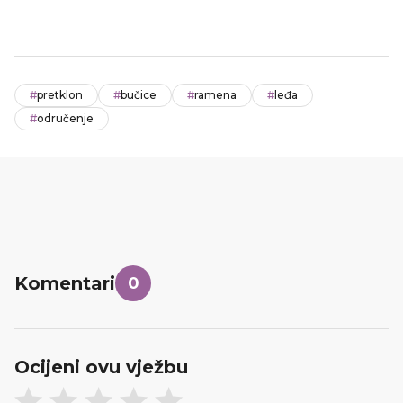
#
pretklon
#
bučice
#
ramena
#
leđa
#
odručenje
Komentari
0
Ocijeni ovu vježbu