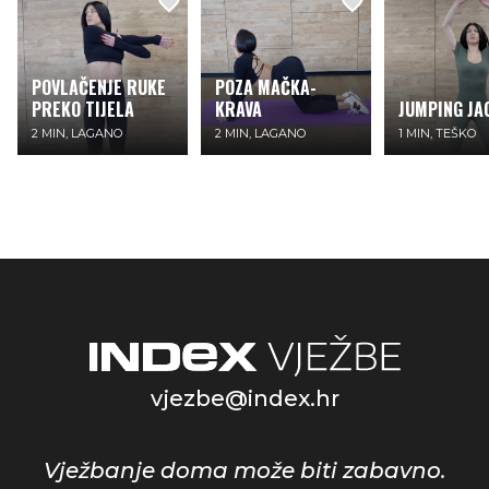
POVLAČENJE RUKE
​POZA MAČKA-
PREKO TIJELA
KRAVA
JUMPING JA
2 MIN, LAGANO
2 MIN, LAGANO
1 MIN, TEŠKO
vjezbe@index.hr
Vježbanje doma može biti zabavno.