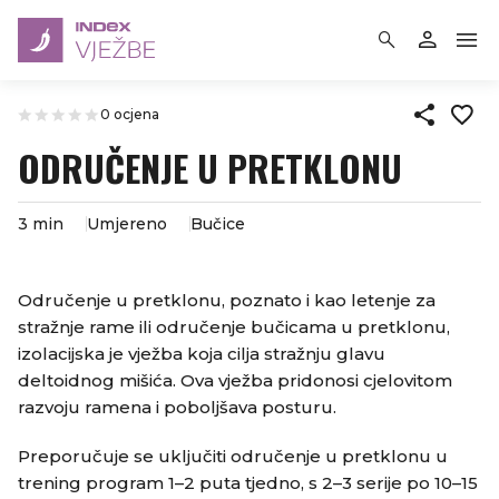
0 ocjena
ODRUČENJE U PRETKLONU
3 min
Umjereno
Bučice
​Odručenje u pretklonu, poznato i kao letenje za
stražnje rame ili odručenje bučicama u pretklonu,
izolacijska je vježba koja cilja stražnju glavu
deltoidnog mišića. Ova vježba pridonosi cjelovitom
razvoju ramena i poboljšava posturu.​
Preporučuje se uključiti odručenje u pretklonu u
trening program 1–2 puta tjedno, s 2–3 serije po 10–15