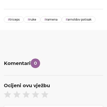
#
triceps
#
ruke
#
ramena
#
arnoldov potisak
Komentari
0
Ocijeni ovu vježbu