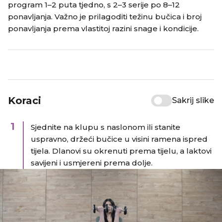
program 1–2 puta tjedno, s 2–3 serije po 8–12
ponavljanja. Važno je prilagoditi težinu bučica i broj
ponavljanja prema vlastitoj razini snage i kondicije.​
Koraci
Sakrij slike
1
Sjednite na klupu s naslonom ili stanite
uspravno, držeći bučice u visini ramena ispred
tijela.​ Dlanovi su okrenuti prema tijelu, a laktovi
savijeni i usmjereni prema dolje.