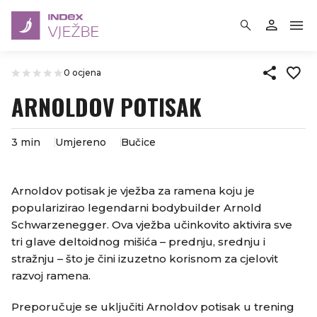
0 ocjena
​ARNOLDOV POTISAK
3 min
Umjereno
Bučice
​Arnoldov potisak je vježba za ramena koju je
popularizirao legendarni bodybuilder Arnold
Schwarzenegger. Ova vježba učinkovito aktivira sve
tri glave deltoidnog mišića – prednju, srednju i
stražnju – što je čini izuzetno korisnom za cjelovit
razvoj ramena.
Preporučuje se uključiti Arnoldov potisak u trening