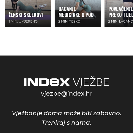
BACANJE
POVLAČENJE
ŽENSKI SKLEKOVI
MEDICINKE O POD
PREKO TIJE
1 MIN, UMJERENO
2 MIN, TEŠKO
2 MIN, LAGANO
vjezbe@index.hr
Vježbanje doma može biti zabavno.
Treniraj s nama.