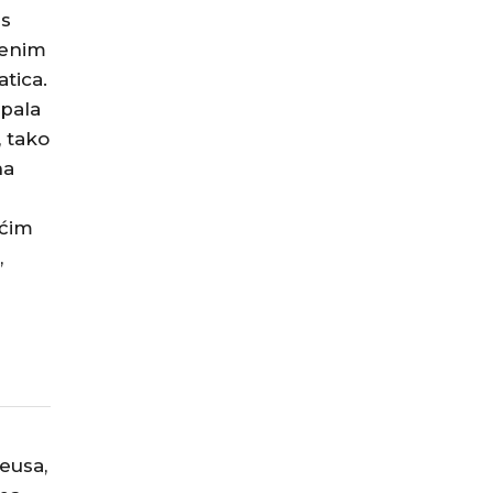
 s
jenim
tica.
opala
, tako
na
ućim
,
teusa,