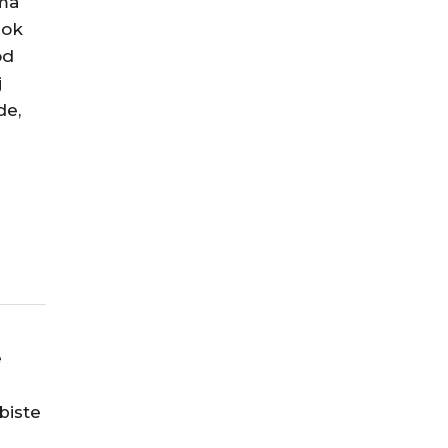
ma
dok
od
j
de,
e
biste