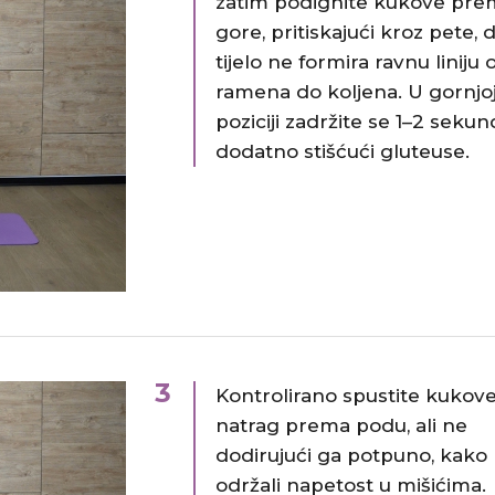
zatim podignite kukove pre
gore, pritiskajući kroz pete, 
tijelo ne formira ravnu liniju 
ramena do koljena. U gornjo
poziciji zadržite se 1–2 sekun
dodatno stišćući gluteuse.
3
Kontrolirano spustite kukov
natrag prema podu, ali ne
dodirujući ga potpuno, kako 
održali napetost u mišićima.​