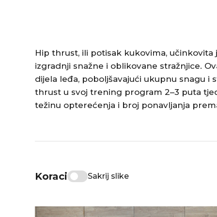
Hip thrust, ili potisak kukovima, učinkovita
izgradnji snažne i oblikovane stražnjice. Ov
dijela leđa, poboljšavajući ukupnu snagu i st
thrust u svoj trening program 2–3 puta tjedn
težinu opterećenja i broj ponavljanja prema v
Koraci
Sakrij slike