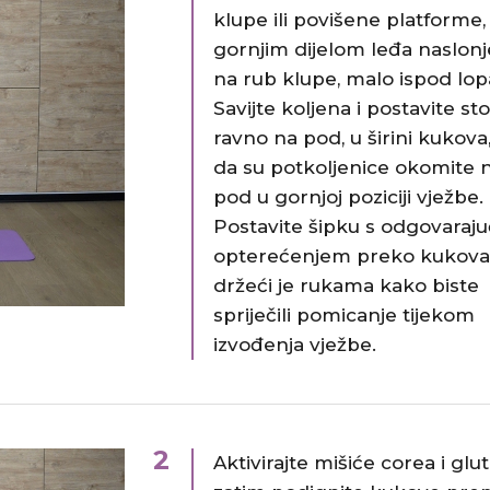
klupe ili povišene platforme,
gornjim dijelom leđa naslon
na rub klupe, malo ispod lopa
Savijte koljena i postavite st
ravno na pod, u širini kukova
da su potkoljenice okomite 
pod u gornjoj poziciji vježbe.
Postavite šipku s odgovaraj
opterećenjem preko kukova
držeći je rukama kako biste
spriječili pomicanje tijekom
izvođenja vježbe.​
2
Aktivirajte mišiće corea i glu