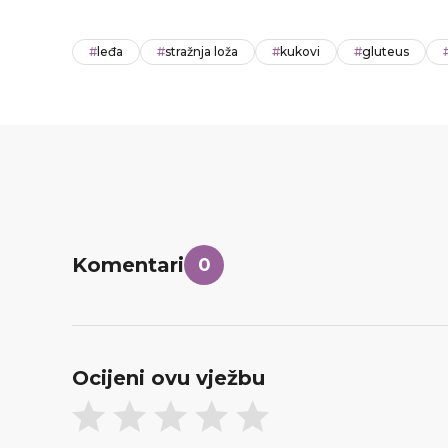
#
leđa
#
stražnja loža
#
kukovi
#
gluteus
Komentari
0
Ocijeni ovu vježbu