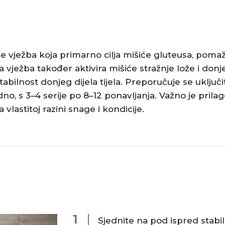
 je vježba koja primarno cilja mišiće gluteusa, poma
a vježba također aktivira mišiće stražnje lože i donj
abilnost donjeg dijela tijela. Preporučuje se uključit
o, s 3–4 serije po 8–12 ponavljanja. Važno je prilag
lastitoj razini snage i kondicije. ​
1
Sjednite na pod ispred stabi