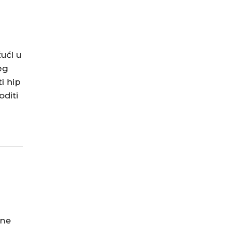
žući u
eg
i hip
oditi
lne