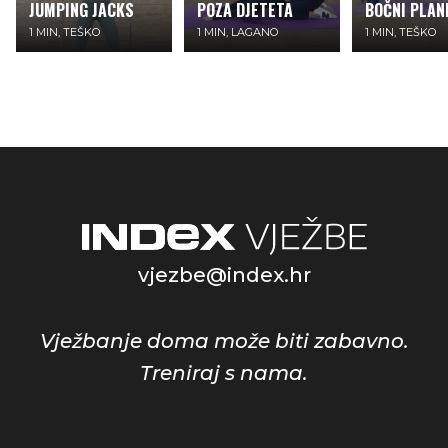
JUMPING JACKS
POZA DJETETA
BOČNI PLAN
1 MIN, TEŠKO
1 MIN, LAGANO
1 MIN, TEŠKO
vjezbe@index.hr
Vježbanje doma može biti zabavno.
Treniraj s nama.