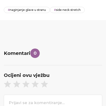
#
naginjanje glave u stranu
#
side neck stretch
Komentari
0
Ocijeni ovu vježbu