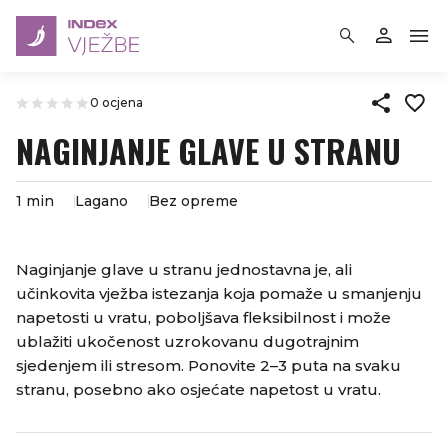
0 ocjena
NAGINJANJE GLAVE U STRANU
1 min
Lagano
Bez opreme
Naginjanje glave u stranu jednostavna je, ali
učinkovita vježba istezanja koja pomaže u smanjenju
napetosti u vratu, poboljšava fleksibilnost i može
ublažiti ukočenost uzrokovanu dugotrajnim
sjedenjem ili stresom. Ponovite 2–3 puta na svaku
stranu, posebno ako osjećate napetost u vratu.