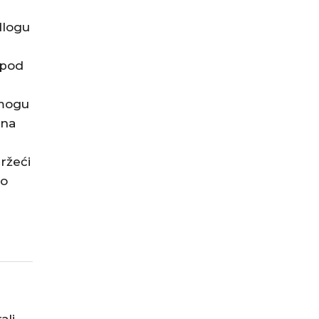
dlogu
spod
 mogu
 na
i
ržeći
do