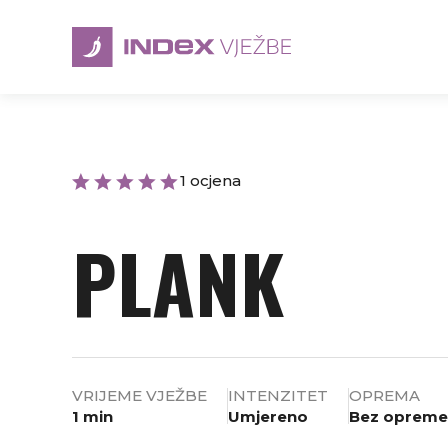
1 ocjena
PLANK
VRIJEME VJEŽBE
INTENZITET
OPREMA
1 min
Umjereno
Bez opreme