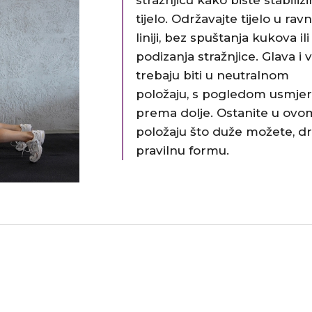
stražnjicu kako biste stabilizir
tijelo. Održavajte tijelo u ravn
liniji, bez spuštanja kukova ili
podizanja stražnjice. Glava i v
trebaju biti u neutralnom
položaju, s pogledom usmje
prema dolje. Ostanite u ovo
položaju što duže možete, dr
pravilnu formu.