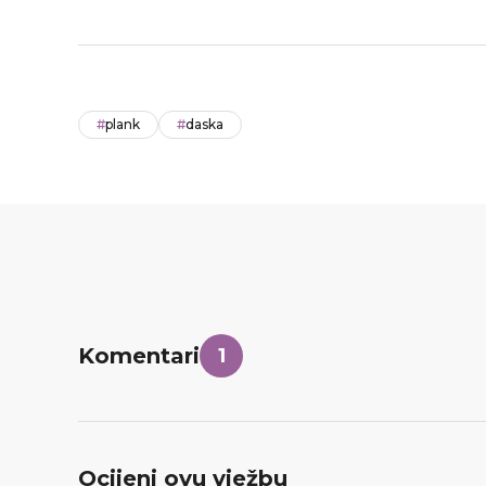
#
plank
#
daska
Komentari
1
Ocijeni ovu vježbu