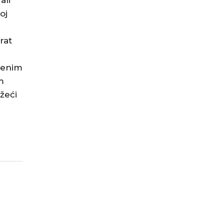
ali
oj
rat
renim
m
žeći