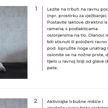
1
Lezite na trbuh na ravnu po
(npr. prostirku za vježbanje).
Postavite laktove direktno i
ramena, s podlakticama
oslonjenima na tlo. Dlanovi
biti stisnuti ili položeni ravno
pod. Ispružite noge unatrag 
oslonite se na nožne prste, d
tijelo u ravnoj liniji od glave 
pete.
2
Aktivirajte trbušne mišiće i