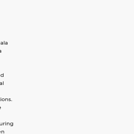
ala
a
nd
al
ions.
e
uring
en