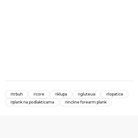
#
trbuh
#
core
#
klupa
#
gluteusi
#
lopatice
#
plank na podlakticama
#
incline forearm plank