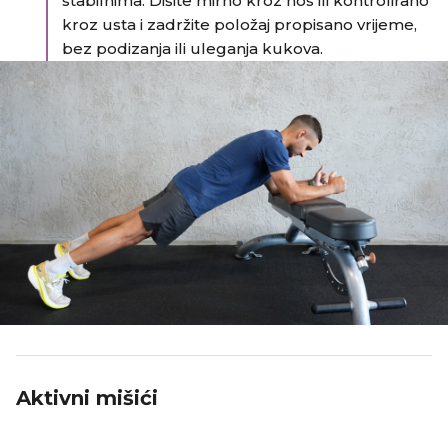
stabilnima. Dišite mirno kroz nos ili kontrolirano
kroz usta i zadržite položaj propisano vrijeme,
bez podizanja ili uleganja kukova.
Aktivni mišići