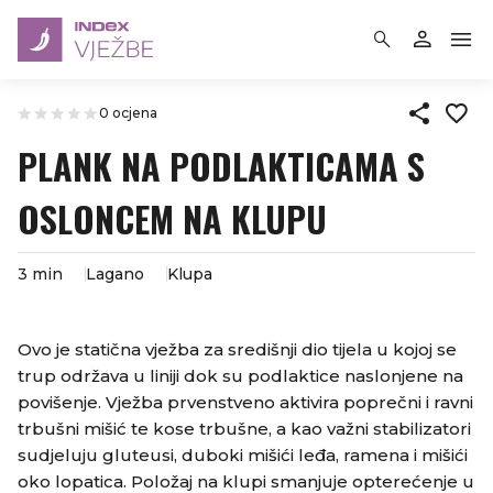
0 ocjena
PLANK NA PODLAKTICAMA S
OSLONCEM NA KLUPU
3 min
Lagano
Klupa
Ovo je statična vježba za središnji dio tijela u kojoj se
trup održava u liniji dok su podlaktice naslonjene na
povišenje. Vježba prvenstveno aktivira poprečni i ravni
trbušni mišić te kose trbušne, a kao važni stabilizatori
sudjeluju gluteusi, duboki mišići leđa, ramena i mišići
oko lopatica. Položaj na klupi smanjuje opterećenje u