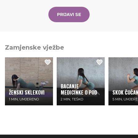
PRIJAVI SE
Zamjenske vježbe
BACANJE
ŽENSKI SKLEKOVI
MEDICINKE O POD
SKOK ČUČAN
1 MIN, UMJERENO
2 MIN, TEŠKO
5 MIN, UMJER